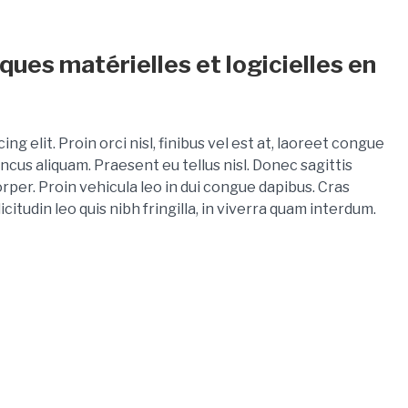
ques matérielles et logicielles en
g elit. Proin orci nisl, finibus vel est at, laoreet congue
ncus aliquam. Praesent eu tellus nisl. Donec sagittis
per. Proin vehicula leo in dui congue dapibus. Cras
tudin leo quis nibh fringilla, in viverra quam interdum.