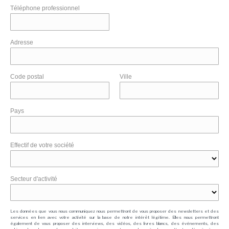
Téléphone professionnel
Adresse
Code postal
Ville
Pays
Effectif de votre société
Secteur d'activité
Les données que vous nous communiquez nous permettront de vous proposer des newsletters et des
services en lien avec votre activité sur la base de notre intérêt légitime. Elles nous permettront
également de vous proposer des interviews, des vidéos, des livres blancs, des événements, des