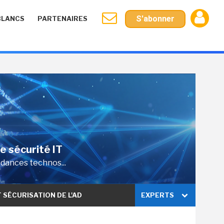
S'abonner
BLANCS
PARTENAIRES
de sécurité IT
ndances technos...
T SÉCURISATION DE L'AD
EXPERTS