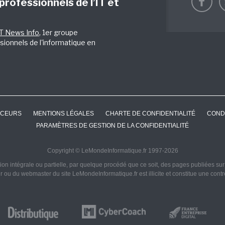
 professionnels de l’IT et
IT News Info
, 1er groupe
sionnels de l'informatique en
CEURS
MENTIONS LÉGALES
CHARTE DE CONFIDENTIALITÉ
COND
PARAMÈTRES DE GESTION DE LA CONFIDENTIALITÉ
Copyright © LeMondeInformatique.fr 1997-2026
on intégrale ou partielle, par quelque procédé que ce soit, des pages publiées sur ce
ur ou du webmaster du site LeMondeInformatique.fr est illicite et constitue une cont