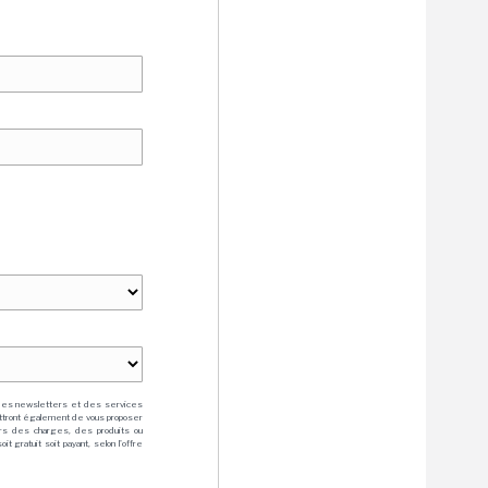
des newsletters et des services
mettront également de vous proposer
rs des charges, des produits ou
 gratuit soit payant, selon l'offre