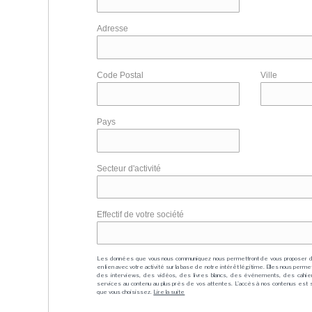
Adresse
Code Postal
Ville
Pays
Secteur d'activité
Effectif de votre société
Les données que vous nous communiquez nous permettront de vous proposer 
en lien avec votre activité sur la base de notre intérêt légitime. Elles nous per
des interviews, des vidéos, des livres blancs, des événements, des cahie
services au contenu au plus près de vos attentes. L'accès à nos contenus est soit
que vous choisissez.
Lire la suite