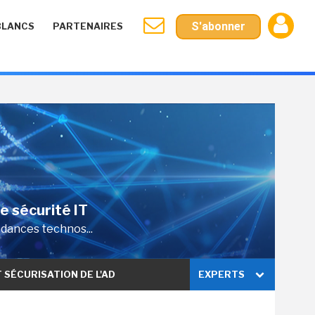
S'abonner
BLANCS
PARTENAIRES
de sécurité IT
ndances technos...
T SÉCURISATION DE L'AD
EXPERTS