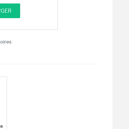
toires
la