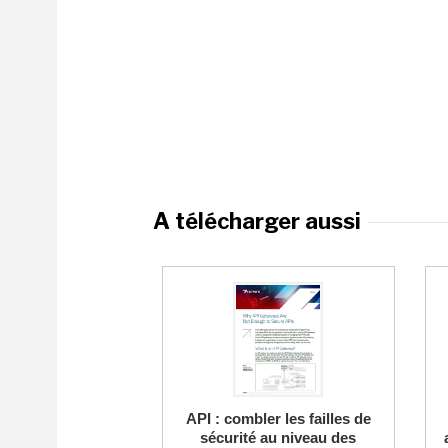
A télécharger aussi
API : combler les failles de
sécurité au niveau des