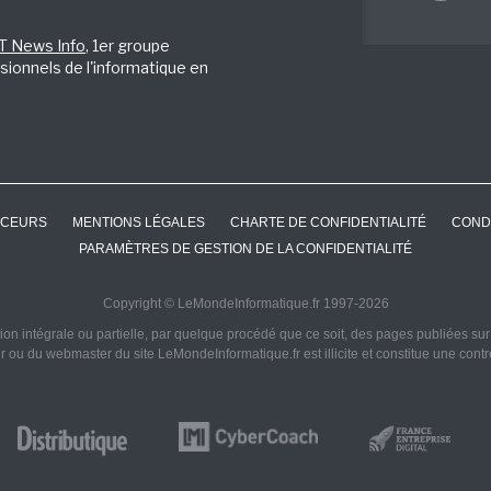
IT News Info
, 1er groupe
sionnels de l'informatique en
CEURS
MENTIONS LÉGALES
CHARTE DE CONFIDENTIALITÉ
COND
PARAMÈTRES DE GESTION DE LA CONFIDENTIALITÉ
Copyright © LeMondeInformatique.fr 1997-2026
on intégrale ou partielle, par quelque procédé que ce soit, des pages publiées sur ce
ur ou du webmaster du site LeMondeInformatique.fr est illicite et constitue une cont