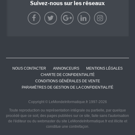
Suivez-nous sur les réseaux
NOUS CONTACTER
ANNONCEURS
MENTIONS LÉGALES
CHARTE DE CONFIDENTIALITÉ
CONDITIONS GÉNÉRALES DE VENTE
PARAMÈTRES DE GESTION DE LA CONFIDENTIALITÉ
Copyright © LeMondeInformatique.fr 1997-2026
Toute reproduction ou représentation intégrale ou partielle, par quelque
procédé que ce soit, des pages publiées sur ce site, faite sans l'autorisation
de l'éditeur ou du webmaster du site LeMondeInformatique.fr est illicite et
constitue une contrefaçon.