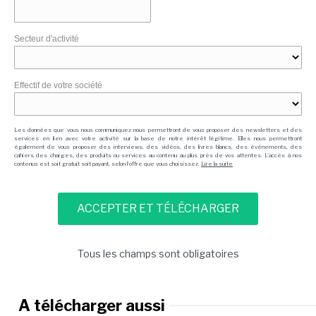
Secteur d'activité
Effectif de votre société
Les données que vous nous communiquez nous permettront de vous proposer des newsletters et des
services en lien avec votre activité sur la base de notre intérêt légitime. Elles nous permettront
également de vous proposer des interviews, des vidéos, des livres blancs, des événements, des
cahiers des charges, des produits ou services au contenu au plus près de vos attentes. L'accès à nos
contenus est soit gratuit soit payant, selon l'offre que vous choisissez.
Lire la suite
Tous les champs sont obligatoires
A télécharger aussi