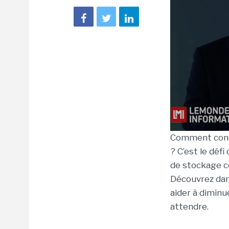
Comment concil
? C’est le déf
de stockage co
Découvrez dan
aider à diminu
attendre.