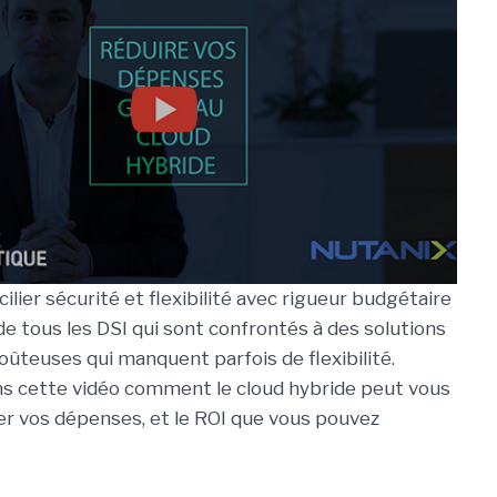
ier sécurité et flexibilité avec rigueur budgétaire
i de tous les DSI qui sont confrontés à des solutions
ûteuses qui manquent parfois de flexibilité.
s cette vidéo comment le cloud hybride peut vous
er vos dépenses, et le ROI que vous pouvez