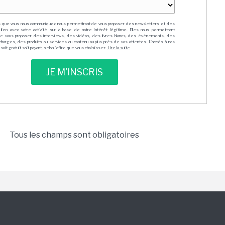
que vous nous communiquez nous permettront de vous proposer des newsletters et des
lien avec votre activité sur la base de notre intérêt légitime. Elles nous permettront
e vous proposer des interviews, des vidéos, des livres blancs, des événements, des
charges, des produits ou services au contenu au plus près de vos attentes. L'accès à nos
oit gratuit soit payant, selon l'offre que vous choisissez.
Lire la suite
Tous les champs sont obligatoires