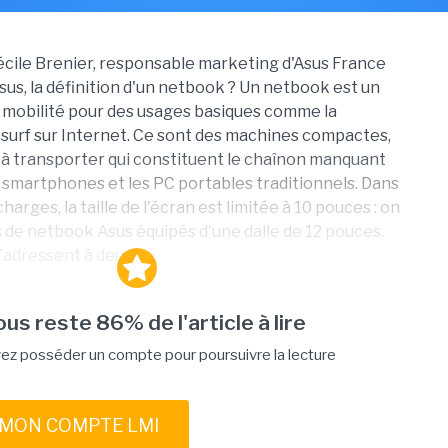
cile Brenier, responsable marketing d'Asus France
Asus, la définition d'un netbook ? Un netbook est un
a mobilité pour des usages basiques comme la
 surf sur Internet. Ce sont des machines compactes,
s à transporter qui constituent le chaînon manquant
s smartphones et les PC portables traditionnels. Dans
harges, la taille de l'écran est limitée à 10 pouces : on
 de netbook Asus équipés d'une dalle de 12 pouces.
'adressent à deux...
vous reste 86% de l'article à lire
ez posséder un compte pour poursuivre la lecture
 MON COMPTE LMI