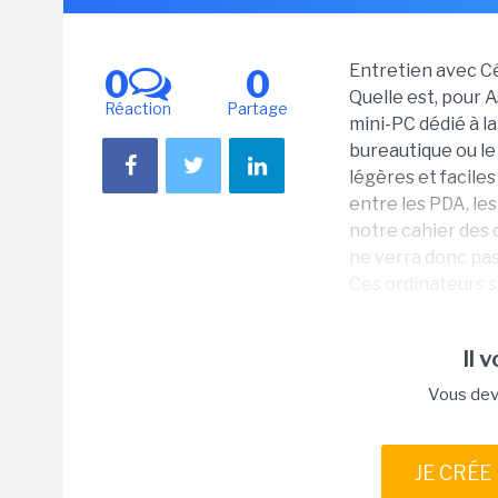
Entretien avec Cé
0
0
Quelle est, pour 
Réaction
Partage
mini-PC dédié à l
bureautique ou le
légères et facile
entre les PDA, le
notre cahier des c
ne verra donc pas
Ces ordinateurs s
Il 
Vous dev
JE CRÉE