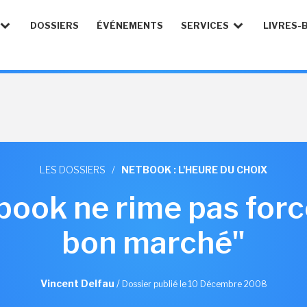
DOSSIERS
ÉVÉNEMENTS
SERVICES
LIVRES-
LES DOSSIERS
/
NETBOOK : L'HEURE DU CHOIX
tbook ne rime pas for
bon marché"
Vincent Delfau
/
Dossier publié le 10 Décembre 2008