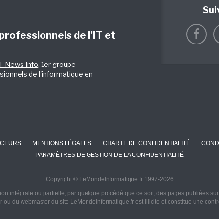
Sui
 professionnels de l’IT et
IT News Info
, 1er groupe
sionnels de l'informatique en
CEURS
MENTIONS LÉGALES
CHARTE DE CONFIDENTIALITÉ
COND
PARAMÈTRES DE GESTION DE LA CONFIDENTIALITÉ
Copyright © LeMondeInformatique.fr 1997-2026
on intégrale ou partielle, par quelque procédé que ce soit, des pages publiées sur ce
ur ou du webmaster du site LeMondeInformatique.fr est illicite et constitue une cont