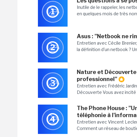
Les questions à se po
Inutile de le rappeler, les ne
1
en quelques mois de très nomb
Asus : "Netbook ne r
Entretien avec Cécile Brenier
2
la définition d'un netbook ? Un
Nature et Découverte 
professionnel"
3
Entretien avec Frédéric Jardin
Découverte Vous avez incité v
The Phone House : "U
téléphonie à l'inform
4
Entretien avec Vincent Lecle
Comment un réseau de boutiqu