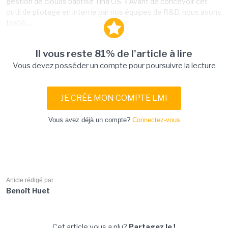
gestion de clouds baptisé Tina OS. « Avant de concevoir cet
outil de pilotage en interne par nos équipes de R&D, nous avons
testé,...
Il vous reste 81% de l'article à lire
Vous devez posséder un compte pour poursuivre la lecture
JE CRÉE MON COMPTE LMI
Vous avez déjà un compte?
Connectez-vous
Article rédigé par
Benoît Huet
Cet article vous a plu?
Partagez le !