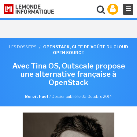
LES DOSSIERS
/
OPENSTACK, CLEF DE VOÛTE DU CLOUD
OPEN SOURCE
Avec Tina OS, Outscale propose
une alternative française à
OpenStack
Benoît Huet
/
Dossier publié le 03 Octobre 2014