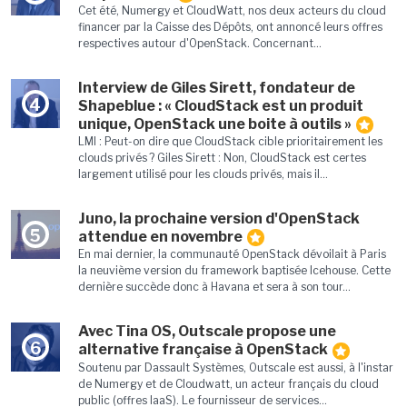
Cet été, Numergy et CloudWatt, nos deux acteurs du cloud
financer par la Caisse des Dépôts, ont annoncé leurs offres
respectives autour d'OpenStack. Concernant...
Interview de Giles Sirett, fondateur de
4
Shapeblue : « CloudStack est un produit
unique, OpenStack une boite à outils »
LMI : Peut-on dire que CloudStack cible prioritairement les
clouds privés ? Giles Sirett : Non, CloudStack est certes
largement utilisé pour les clouds privés, mais il...
Juno, la prochaine version d'OpenStack
5
attendue en novembre
En mai dernier, la communauté OpenStack dévoilait à Paris
la neuvième version du framework baptisée Icehouse. Cette
dernière succède donc à Havana et sera à son tour...
Avec Tina OS, Outscale propose une
6
alternative française à OpenStack
Soutenu par Dassault Systèmes, Outscale est aussi, à l'instar
de Numergy et de Cloudwatt, un acteur français du cloud
public (offres IaaS). Le fournisseur de services...