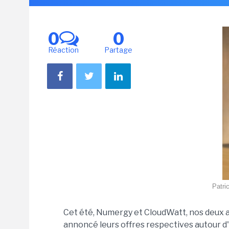
0
0
Réaction
Partage
Patri
Cet été, Numergy et CloudWatt, nos deux ac
annoncé leurs offres respectives autour d