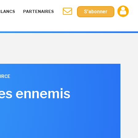
S'abonner
BLANCS
PARTENAIRES
URCE
res ennemis