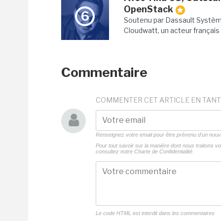
OpenStack
6
Soutenu par Dassault Système
Cloudwatt, un acteur français d
Commentaire
COMMENTER CET ARTICLE EN TANT
Renseignez votre email pour être prévenu d'un no
Pour tout savoir sur la manière dont nous traitons 
consultez notre
Charte de Confidentialité.
Le code HTML est interdit dans les commentaires