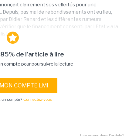
annonçait clairement ses velléités pour une
 Depuis, pas mal de rebondissements ont eu lieu,
 par Didier Renard et les différentes rumeurs
rifier que le financement consenti par l'Etat via la
sé,...
 85% de l'article à lire
 compte pour poursuivre la lecture
 MON COMPTE LMI
à un compte?
Connectez-vous
Une erreur dans l'article?