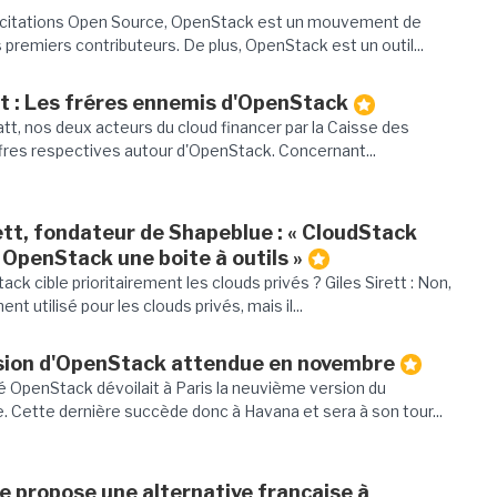
licitations Open Source, OpenStack est un mouvement de
 premiers contributeurs. De plus, OpenStack est un outil...
 : Les fréres ennemis d'OpenStack
t, nos deux acteurs du cloud financer par la Caisse des
fres respectives autour d'OpenStack. Concernant...
ett, fondateur de Shapeblue : « CloudStack
 OpenStack une boite à outils »
ck cible prioritairement les clouds privés ? Giles Sirett : Non,
 utilisé pour les clouds privés, mais il...
rsion d'OpenStack attendue en novembre
é OpenStack dévoilait à Paris la neuvième version du
 Cette dernière succède donc à Havana et sera à son tour...
e propose une alternative française à