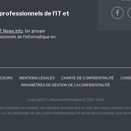
 professionnels de l’IT et
IT News Info
, 1er groupe
sionnels de l'informatique en
CEURS
MENTIONS LÉGALES
CHARTE DE CONFIDENTIALITÉ
COND
PARAMÈTRES DE GESTION DE LA CONFIDENTIALITÉ
Copyright © LeMondeInformatique.fr 1997-2026
on intégrale ou partielle, par quelque procédé que ce soit, des pages publiées sur ce
ur ou du webmaster du site LeMondeInformatique.fr est illicite et constitue une cont