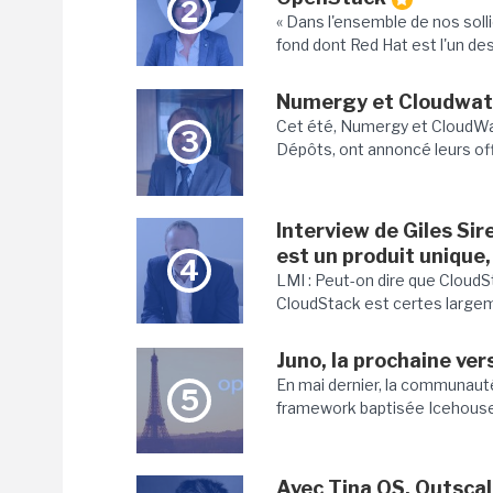
2
« Dans l'ensemble de nos sol
fond dont Red Hat est l'un des
Numergy et Cloudwatt
Cet été, Numergy et CloudWat
3
Dépôts, ont annoncé leurs of
Interview de Giles Sir
est un produit unique,
4
LMI : Peut-on dire que CloudSta
CloudStack est certes largement
Juno, la prochaine ve
En mai dernier, la communaut
5
framework baptisée Icehouse.
Avec Tina OS, Outscal