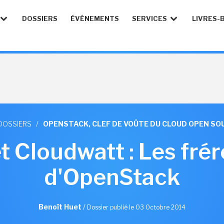
DOSSIERS
ÉVÉNEMENTS
SERVICES
LIVRES-
DOSSIERS
/
OPENSTACK, CLEF DE VOÛTE DU CLOUD OPEN SO
 Cloudwatt : Les fré
d'OpenStack
Benoît Huet
/
Dossier publié le 03 Octobre 2014