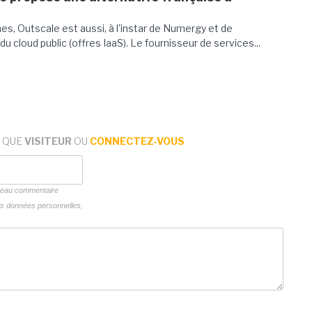
s, Outscale est aussi, à l'instar de Numergy et de
u cloud public (offres IaaS). Le fournisseur de services...
 QUE
VISITEUR
OU
CONNECTEZ-VOUS
uveau commentaire
vos données personnelles,