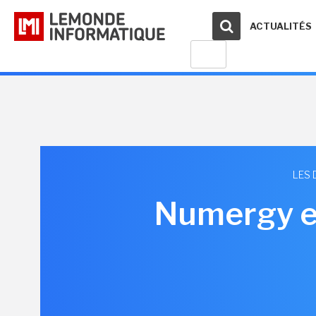
ACTUALITÉS
LES 
Numergy et