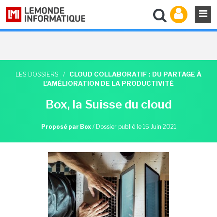
LES DOSSIERS
/
CLOUD COLLABORATIF : DU PARTAGE À
L'AMÉLIORATION DE LA PRODUCTIVITÉ
Box, la Suisse du cloud
Proposé par Box
/
Dossier publié le 15 Juin 2021