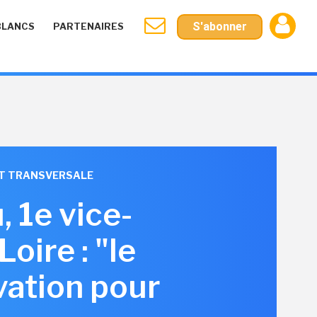
S'abonner
BLANCS
PARTENAIRES
 ET TRANSVERSALE
 1e vice-
oire : "le
vation pour