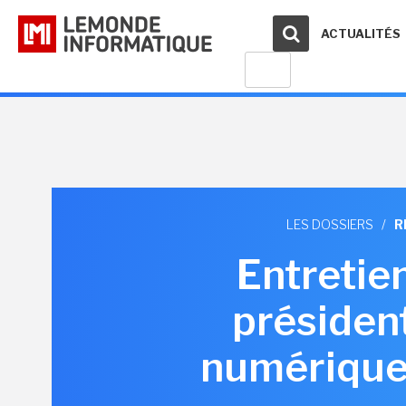
ACTUALITÉS
LES DOSSIERS
/
R
Entretie
président
numérique 