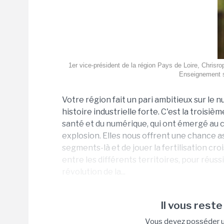
1er vice-président de la région Pays de Loire, Chris
Enseignement s
Votre région fait un pari ambitieux sur le n
histoire industrielle forte. C'est la troisiè
santé et du numérique, qui ont émergé au c
explosion. Elles nous offrent une chance as
segments-là et de jouer la fertilisation cr
entre les différents territoires, pour réus
révolution de la...
Il vous reste
Vous devez posséder un