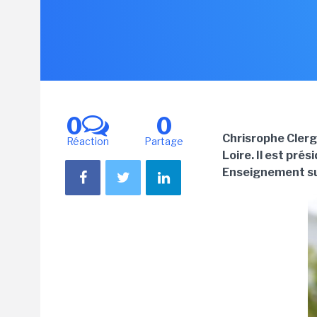
0
0
Chrisrophe Clerge
Réaction
Partage
Loire. Il est pré
Enseignement su