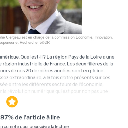
rophe Clergeau est en charge de la commission Économie, Innovation,
upérieur et Recherche. 5©DR
umérique. Quel est-il ? La région Pays de la Loire a une
me région industrielle de France. Les deux filières de la
ours de ces 20 dernières années, sont en pleine
sez extraordinaire, à la fois d'être présents sur ces
oisée entre les différents secteurs de l'économie,
sir la révolution numérique qui est pour non pas une
 87% de l'article à lire
 compte pour poursuivre la lecture