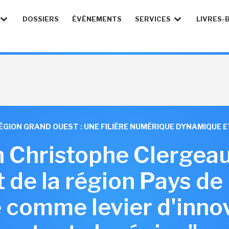
DOSSIERS
ÉVÉNEMENTS
SERVICES
LIVRES-
ÉGION GRAND OUEST : UNE FILIÈRE NUMÉRIQUE DYNAMIQUE
n Christophe Clergeau,
 de la région Pays de L
comme levier d'inno