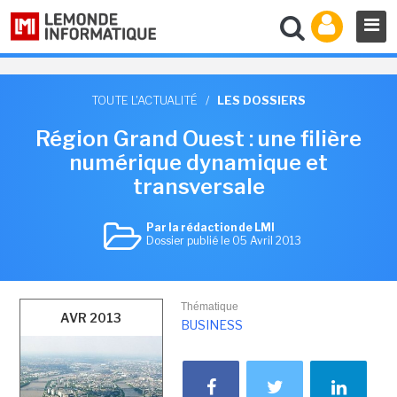
TOUTE L'ACTUALITÉ
/
LES DOSSIERS
Région Grand Ouest : une filière
numérique dynamique et
transversale
Par la rédaction de LMI
Dossier publié le 05 Avril 2013
Thématique
AVR 2013
BUSINESS