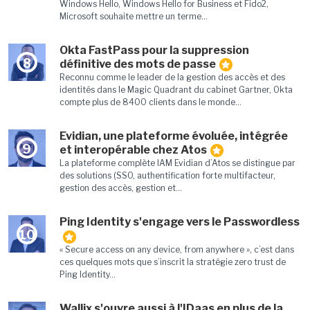
Windows Hello, Windows Hello for Business et Fido2,
Microsoft souhaite mettre un terme...
Okta FastPass pour la suppression
8
définitive des mots de passe
Reconnu comme le leader de la gestion des accès et des
identités dans le Magic Quadrant du cabinet Gartner, Okta
compte plus de 8400 clients dans le monde...
Evidian, une plateforme évoluée, intégrée
9
et interopérable chez Atos
La plateforme complète IAM Evidian d’Atos se distingue par
des solutions (SSO, authentification forte multifacteur,
gestion des accès, gestion et...
Ping Identity s'engage vers le Passwordless
10
« Secure access on any device, from anywhere », c’est dans
ces quelques mots que s’inscrit la stratégie zero trust de
Ping Identity...
Wallix s'ouvre aussi à l'IDaas en plus de la