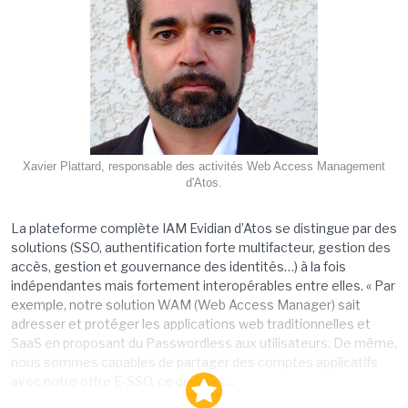
Xavier Plattard, responsable des activités Web Access Management
d'Atos.
La plateforme complète IAM Evidian d’Atos se distingue par des
solutions (SSO, authentification forte multifacteur, gestion des
accès, gestion et gouvernance des identités…) à la fois
indépendantes mais fortement interopérables entre elles. « Par
exemple, notre solution WAM (Web Access Manager) sait
adresser et protéger les applications web traditionnelles et
SaaS en proposant du Passwordless aux utilisateurs. De même,
nous sommes capables de partager des comptes applicatifs
avec notre offre E-SSO, ce qui nous...