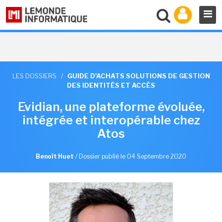
LES DOSSIERS
/
GUIDE D'ACHATS SOLUTIONS DE GESTION
DES IDENTITÉS ET ACCÈS
Evidian, une plateforme évoluée,
intégrée et interopérable chez
Atos
Benoît Huet
/
Dossier publié le 04 Septembre 2020