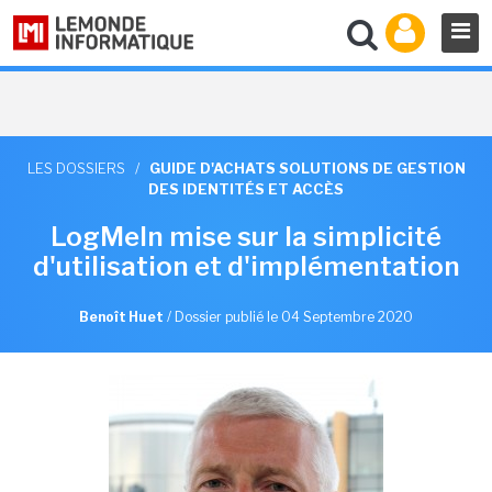
LES DOSSIERS
/
GUIDE D'ACHATS SOLUTIONS DE GESTION
DES IDENTITÉS ET ACCÈS
LogMeIn mise sur la simplicité
d'utilisation et d'implémentation
Benoît Huet
/
Dossier publié le 04 Septembre 2020