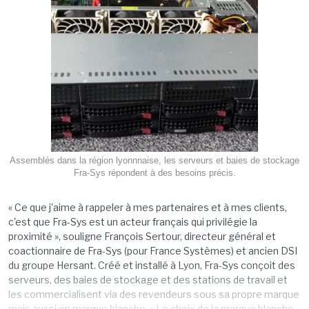
Assemblés dans la région lyonnnaise, les serveurs et baies de stockage
Fra-Sys répondent à des besoins précis.
« Ce que j'aime à rappeler à mes partenaires et à mes clients,
c'est que Fra-Sys est un acteur français qui privilégie la
proximité », souligne François Sertour, directeur général et
coactionnaire de Fra-Sys (pour France Systèmes) et ancien DSI
du groupe Hersant. Créé et installé à Lyon, Fra-Sys conçoit des
serveurs, des baies de stockage et des stations de travail et
les commercialisent via des revendeurs sous sa propre marque
mais aussi en marque blanche. « Le choix de la marque blanche