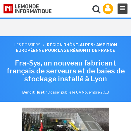
LES DOSSIERS
/
RÉGION RHÔNE-ALPES : AMBITION
EUROPÉENNE POUR LA 2E RÉGION IT DE FRANCE
Fra-Sys, un nouveau fabricant
français de serveurs et de baies de
stockage installé à Lyon
Benoît Huet
/
Dossier publié le 04 Novembre 2013