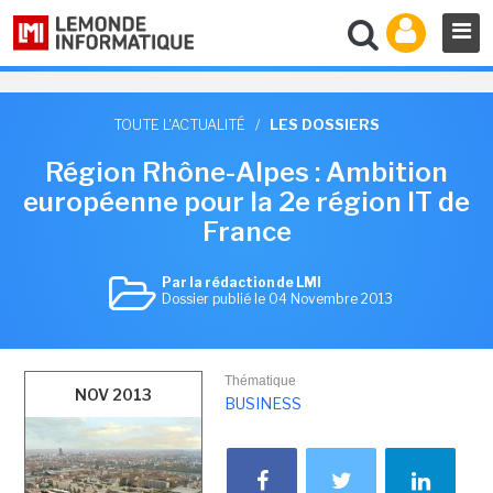
TOUTE L'ACTUALITÉ
/
LES DOSSIERS
Région Rhône-Alpes : Ambition
européenne pour la 2e région IT de
France
Par la rédaction de LMI
Dossier publié le 04 Novembre 2013
Thématique
NOV 2013
BUSINESS