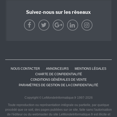
Suivez-nous sur les réseaux
NOUS CONTACTER
ANNONCEURS
MENTIONS LÉGALES
CHARTE DE CONFIDENTIALITÉ
CONDITIONS GÉNÉRALES DE VENTE
PARAMÈTRES DE GESTION DE LA CONFIDENTIALITÉ
Copyright © LeMondeInformatique.fr 1997-2026
Toute reproduction ou représentation intégrale ou partielle, par quelque
procédé que ce soit, des pages publiées sur ce site, faite sans l'autorisation
de l'éditeur ou du webmaster du site LeMondeInformatique.fr est illicite et