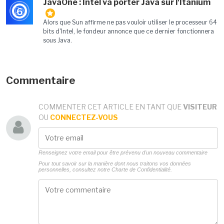
JavaOne : Intel va porter Java sur l'Itanium
6
Alors que Sun affirme ne pas vouloir utiliser le processeur 64
bits d'Intel, le fondeur annonce que ce dernier fonctionnera
sous Java.
Commentaire
COMMENTER CET ARTICLE EN TANT QUE
VISITEUR
OU
CONNECTEZ-VOUS
Renseignez votre email pour être prévenu d'un nouveau commentaire
Pour tout savoir sur la manière dont nous traitons vos données
personnelles, consultez notre
Charte de Confidentialité.