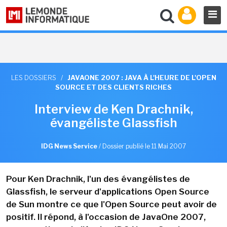
LES DOSSIERS
/
JAVAONE 2007 : JAVA À L'HEURE DE L'OPEN
SOURCE ET DES CLIENTS RICHES
Interview de Ken Drachnik,
évangéliste Glassfish
IDG News Service
/
Dossier publié le 11 Mai 2007
Pour Ken Drachnik, l'un des évangélistes de
Glassfish, le serveur d'applications Open Source
de Sun montre ce que l'Open Source peut avoir de
positif. Il répond, à l'occasion de JavaOne 2007,