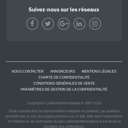
Suivez-nous sur les réseaux
NOUS CONTACTER
ANNONCEURS
MENTIONS LÉGALES
CHARTE DE CONFIDENTIALITÉ
CONDITIONS GÉNÉRALES DE VENTE
PARAMÈTRES DE GESTION DE LA CONFIDENTIALITÉ
Copyright © LeMondeInformatique.fr 1997-2026
Toute reproduction ou représentation intégrale ou partielle, par quelque
procédé que ce soit, des pages publiées sur ce site, faite sans l'autorisation
de l'éditeur ou du webmaster du site LeMondeInformatique.fr est illicite et
constitue une contrefaçon.