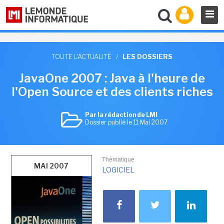
TOUTE L'ACTUALITÉ
/
LES DOSSIERS
JavaOne 2007 : Java à l'heure de
l'Open Source et des clients riches
Par la rédaction de LMI
Dossier publié le 11 Mai 2007
Thématique
MAI 2007
LOGICIEL