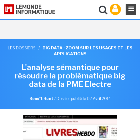
LES DOSSIERS
/
BIG DATA : ZOOM SUR LES USAGES ET LES
APPLICATIONS
L'analyse sémantique pour
résoudre la problématique big
data de la PME Electre
Benoît Huet
/
Dossier publié le 02 Avril 2014