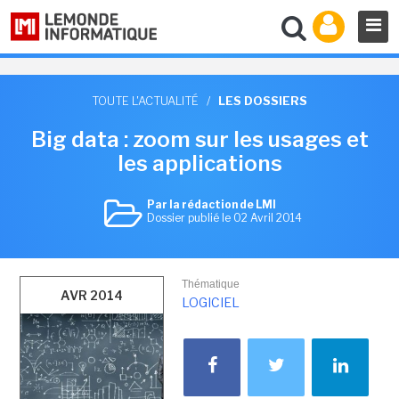
TOUTE L'ACTUALITÉ
/
LES DOSSIERS
Big data : zoom sur les usages et
les applications
Par la rédaction de LMI
Dossier publié le 02 Avril 2014
Thématique
AVR 2014
LOGICIEL