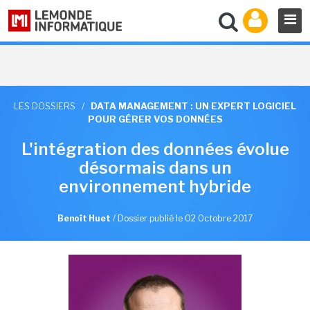
LES DOSSIERS
/
DATA MANAGEMENT : UN EXPERT LOGICIEL
POUR GÉRER VOS DONNÉES
L'intégration des données évolue
désormais dans un
environnement hybride
Benoît Huet
/
Dossier publié le 02 Octobre 2017