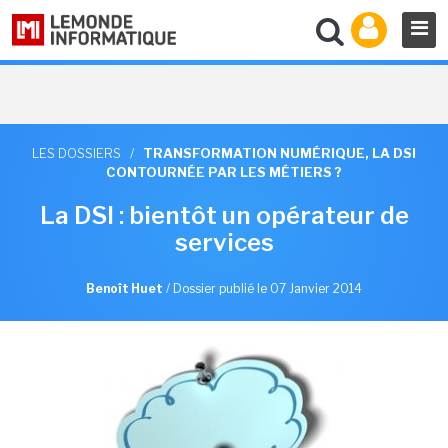
LES DOSSIERS
/
TRANSFORMATION NUMÉRIQUE, LA DSI
CONTOURNÉE PAR LES MÉTIERS ?
La DSI : bientôt un opérateur de
services
Benoît Huet
/
Dossier publié le 07 Janvier 2014