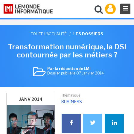
TOUTE L'ACTUALITÉ
/
LES DOSSIERS
Transformation numérique, la DSI
contournée par les métiers ?
Par la rédaction de LMI
Dossier publié le 07 Janvier 2014
Thématique
JANV 2014
BUSINESS