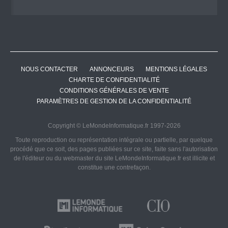
NOUS CONTACTER
ANNONCEURS
MENTIONS LÉGALES
CHARTE DE CONFIDENTIALITÉ
CONDITIONS GÉNÉRALES DE VENTE
PARAMÈTRES DE GESTION DE LA CONFIDENTIALITÉ
Copyright © LeMondeInformatique.fr 1997-2026
Toute reproduction ou représentation intégrale ou partielle, par quelque
procédé que ce soit, des pages publiées sur ce site, faite sans l'autorisation
de l'éditeur ou du webmaster du site LeMondeInformatique.fr est illicite et
constitue une contrefaçon.