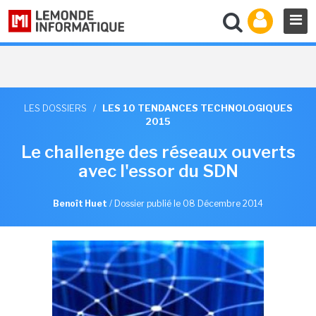
LES DOSSIERS
/
LES 10 TENDANCES TECHNOLOGIQUES
2015
Le challenge des réseaux ouverts
avec l'essor du SDN
Benoît Huet
/
Dossier publié le 08 Décembre 2014