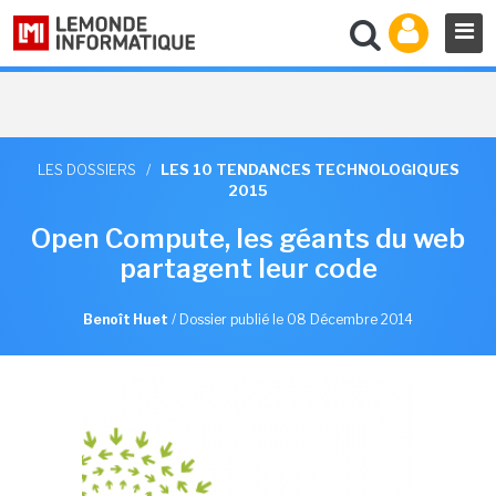
LES DOSSIERS
/
LES 10 TENDANCES TECHNOLOGIQUES
2015
Open Compute, les géants du web
partagent leur code
Benoît Huet
/
Dossier publié le 08 Décembre 2014