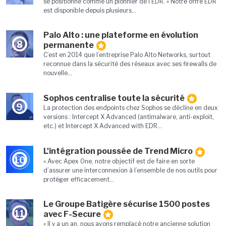
se positionne comme un pionnier de l’EDR. « Notre offre EDR
est disponible depuis plusieurs...
Palo Alto : une plateforme en évolution
8
permanente
C’est en 2014 que l’entreprise Palo Alto Networks, surtout
reconnue dans la sécurité des réseaux avec ses firewalls de
nouvelle...
Sophos centralise toute la sécurité
9
La protection des endpoints chez Sophos se décline en deux
versions : Intercept X Advanced (antimalware, anti-exploit,
etc.) et Intercept X Advanced with EDR...
L'intégration poussée de Trend Micro
10
« Avec Apex One, notre objectif est de faire en sorte
d’assurer une interconnexion à l’ensemble de nos outils pour
protéger efficacement...
Le Groupe Batigère sécurise 1500 postes
11
avec F-Secure
« Il y a un an, nous avons remplacé notre ancienne solution