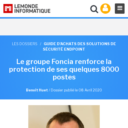
LES DOSSIERS
/
GUIDE D'ACHATS DES SOLUTIONS DE
SÉCURITÉ ENDPOINT
Le groupe Foncia renforce la
protection de ses quelques 8000
postes
Benoît Huet
/
Dossier publié le 08 Avril 2020