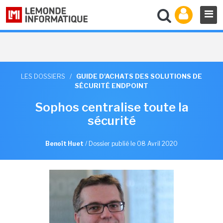
LES DOSSIERS
/
GUIDE D'ACHATS DES SOLUTIONS DE
SÉCURITÉ ENDPOINT
Sophos centralise toute la
sécurité
Benoît Huet
/
Dossier publié le 08 Avril 2020