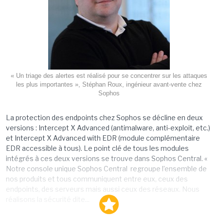
« Un triage des alertes est réalisé pour se concentrer sur les attaques
les plus importantes », Stéphan Roux, ingénieur avant-vente chez
Sophos
La protection des endpoints chez Sophos se décline en deux
versions : Intercept X Advanced (antimalware, anti-exploit, etc.)
et Intercept X Advanced with EDR (module complémentaire
EDR accessible à tous). Le point clé de tous les modules
intégrés à ces deux versions se trouve dans Sophos Central. «
Notre console unique Sophos Central regroupe l’ensemble de
nos produits et tous communiquent entre eux, ceux des
endpoints, des serveurs mais aussi ceux des réseaux. Nous
réalisons la sécurité dite...