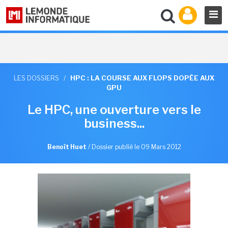
LES DOSSIERS
/
HPC : LA COURSE AUX FLOPS DOPÉE AUX
GPU
Le HPC, une ouverture vers le
business...
Benoît Huet
/
Dossier publié le 09 Mars 2012