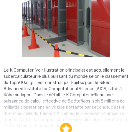
Le K Computer (voir illustration principale) est actuellement le
supercalculateur le plus puissant du monde selon le classement
du Top500.org. Il est construit par Fujitsu pour le Riken
Advanced Institute for Computational Science (AICS) situé à
Köbe au Japon. Dans le détail, le K Computer affiche une
puissance de calcul effective de 8 pétaflops, soit 8 millions de
milliards d'opérations en virgule flottante par seconde, c'est-à-
dire 3 fois celle du Tianhe 1-A chinois, le précédent champion du
monde. À titre de comparaison, le supercalculateur Tera 100 du
CEA en France et conçut par Bull pour...