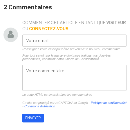
2 Commentaires
COMMENTER CET ARTICLE EN TANT QUE
VISITEUR
OU
CONNECTEZ-VOUS
Renseignez votre email pour être prévenu d'un nouveau commentaire
Pour tout savoir sur la manière dont nous traitons vos données
personnelles, consultez notre
Charte de Confidentialité.
Le code HTML est interdit dans les commentaires
Ce site est protégé par reCAPTCHA et Google -
Politique de confidentialité
-
Conditions d'utilisation