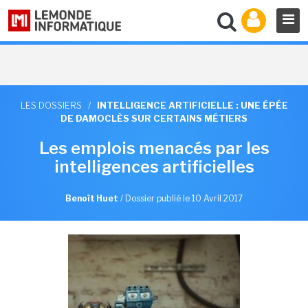
LES DOSSIERS
/
INTELLIGENCE ARTIFICIELLE : UNE ÉPÉE
DE DAMOCLÈS SUR CERTAINS MÉTIERS
Les emplois menacés par les
intelligences artificielles
Benoît Huet
/
Dossier publié le 10 Avril 2017