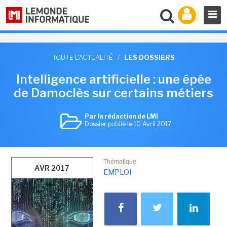
TOUTE L'ACTUALITÉ
/
LES DOSSIERS
Intelligence artificielle : une épée
de Damoclès sur certains métiers
Par la rédaction de LMI
Dossier publié le 10 Avril 2017
Thématique
AVR 2017
EMPLOI