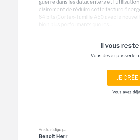
guerre dans les datacenters et l'utilisa
clairement de réduire cette facture énerg
64 bits (Cortex- famille A50 avec la nouvel
bien plus performants que les...
Il vous reste
Vous devez posséder un
JE CRÉE
Vous avez déj
Article rédigé par
Benoît Herr