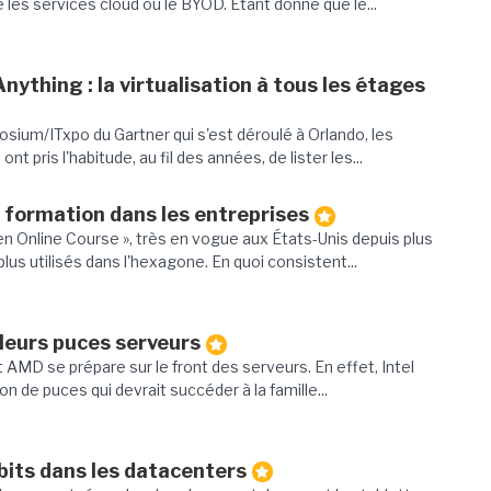
s services cloud ou le BYOD. Étant donné que le...
ything : la virtualisation à tous les étages
osium/ITxpo du Gartner qui s'est déroulé à Orlando, les
t pris l'habitude, au fil des années, de lister les...
a formation dans les entreprises
 Online Course », très en vogue aux États-Unis depuis plus
plus utilisés dans l'hexagone. En quoi consistent...
 leurs puces serveurs
 AMD se prépare sur le front des serveurs. En effet, Intel
on de puces qui devrait succéder à la famille...
its dans les datacenters