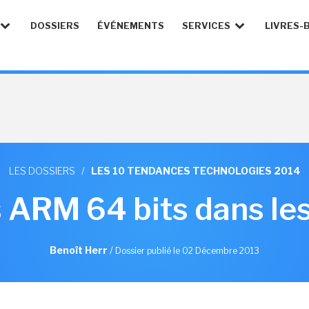
DOSSIERS
ÉVÉNEMENTS
SERVICES
LIVRES-
LES DOSSIERS
/
LES 10 TENDANCES TECHNOLOGIES 2014
 ARM 64 bits dans le
Benoît Herr
/
Dossier publié le 02 Décembre 2013