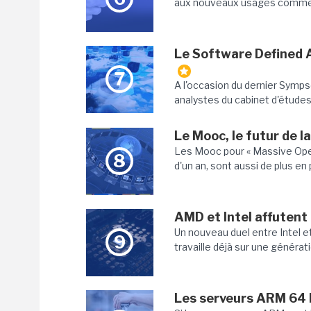
aux nouveaux usages comme le
Le Software Defined An
7
A l'occasion du dernier Symps
analystes du cabinet d'études on
Le Mooc, le futur de l
Les Mooc pour « Massive Open
8
d'un an, sont aussi de plus en 
AMD et Intel affutent
Un nouveau duel entre Intel et
9
travaille déjà sur une générati
Les serveurs ARM 64 b