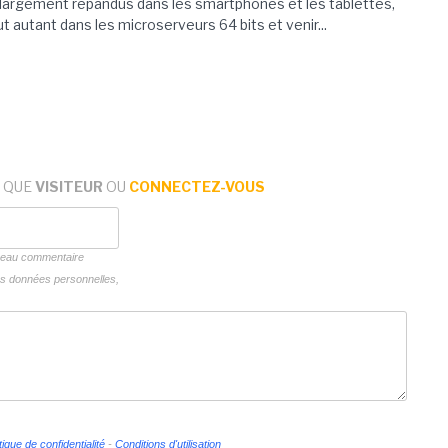
largement répandus dans les smartphones et les tablettes,
out autant dans les microserveurs 64 bits et venir...
 QUE
VISITEUR
OU
CONNECTEZ-VOUS
uveau commentaire
vos données personnelles,
tique de confidentialité
-
Conditions d'utilisation