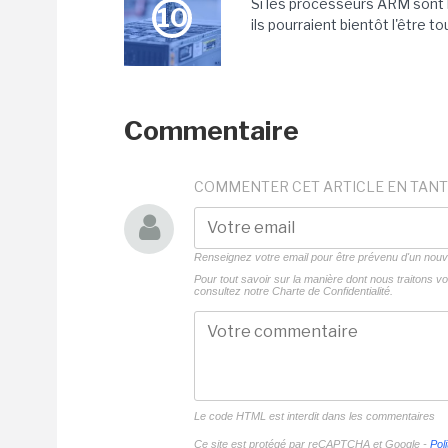
Si les processeurs ARM sont 
10
ils pourraient bientôt l'être t
Commentaire
COMMENTER CET ARTICLE EN TANT
Renseignez votre email pour être prévenu d'un no
Pour tout savoir sur la manière dont nous traitons 
consultez notre
Charte de Confidentialité.
Le code HTML est interdit dans les commentaires
Ce site est protégé par reCAPTCHA et Google -
Poli