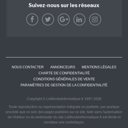
Suivez-nous sur les réseaux
NOUS CONTACTER
ANNONCEURS
MENTIONS LÉGALES
CHARTE DE CONFIDENTIALITÉ
CONDITIONS GÉNÉRALES DE VENTE
PARAMÈTRES DE GESTION DE LA CONFIDENTIALITÉ
Copyright © LeMondeInformatique.fr 1997-2026
Toute reproduction ou représentation intégrale ou partielle, par quelque
procédé que ce soit, des pages publiées sur ce site, faite sans l'autorisation
de l'éditeur ou du webmaster du site LeMondeInformatique.fr est illicite et
constitue une contrefaçon.