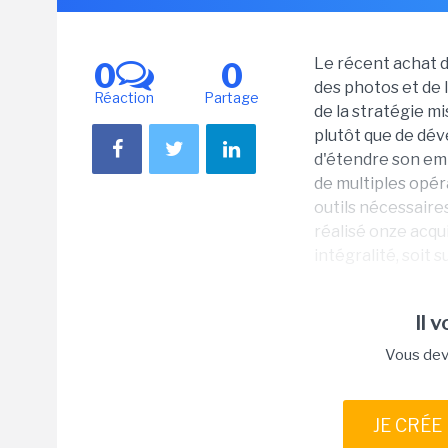
Le récent achat 
0
0
des photos et de 
Réaction
Partage
de la stratégie m
plutôt que de dév
d'étendre son emp
de multiples opér
outils nécessaire
réalisé onze acqui
intégralité, soit s
Il 
Vous dev
JE CRÉE