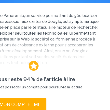
de Panoramio, un service permettant de géolocaliser
les associer aux cartes de Google, est symptomatique
ise en place par le tentaculaire moteur de recherche :
elopper seul toutes les technologies lui permettant
rise sur le Web, la société californienne procède à
ations de croissance externe pour s'accaparer les
s à son développement. Ainsi, en un an, Google a
sitions portant soit sur des sociétés dans leur
ur des technologies. Si, en...
vous reste 94% de l'article à lire
ez posséder un compte pour poursuivre la lecture
 MON COMPTE LMI