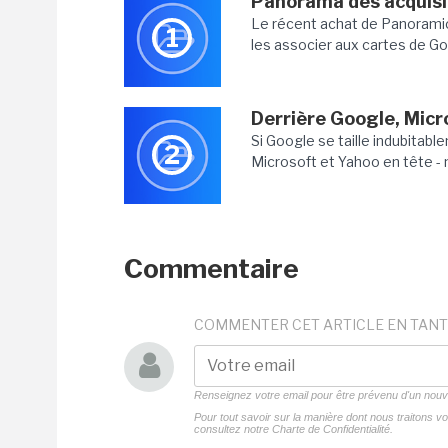
Panorama des acquisi
Le récent achat de Panoramio
1
les associer aux cartes de Go
Derrière Google, Mic
Si Google se taille indubitablem
2
Microsoft et Yahoo en tête - n
Commentaire
COMMENTER CET ARTICLE EN TANT
Renseignez votre email pour être prévenu d'un no
Pour tout savoir sur la manière dont nous traitons 
consultez notre
Charte de Confidentialité.