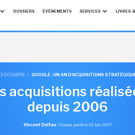
DOSSIERS
ÉVÉNEMENTS
SERVICES
LIVRES-
ES DOSSIERS
/
GOOGLE : UN AN D'ACQUISITIONS STRATÉGIQU
 acquisitions réalisé
depuis 2006
Vincent Delfau
/
Dossier publié le 02 Juin 2007