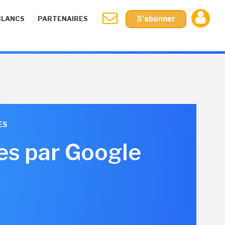
S'abonner
BLANCS
PARTENAIRES
ES
es par Google