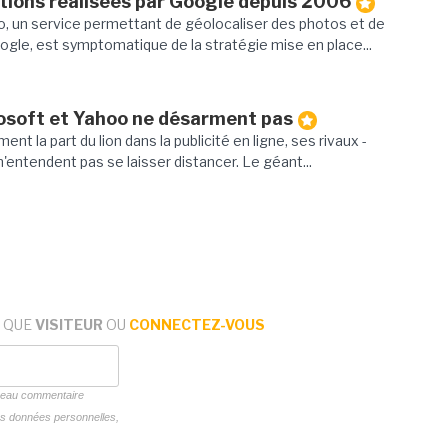
tions réalisées par Google depuis 2006
, un service permettant de géolocaliser des photos et de
ogle, est symptomatique de la stratégie mise en place...
rosoft et Yahoo ne désarment pas
ent la part du lion dans la publicité en ligne, ses rivaux -
'entendent pas se laisser distancer. Le géant...
 QUE
VISITEUR
OU
CONNECTEZ-VOUS
uveau commentaire
vos données personnelles,