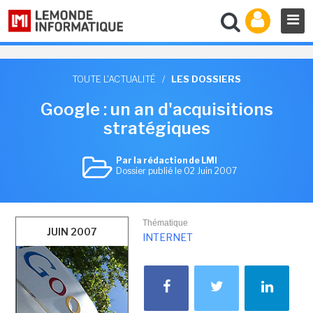
TOUTE L'ACTUALITÉ
/
LES DOSSIERS
Google : un an d'acquisitions
stratégiques
Par la rédaction de LMI
Dossier publié le 02 Juin 2007
Thématique
JUIN 2007
INTERNET