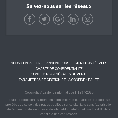
Suivez-nous sur les réseaux
NOUS CONTACTER
ANNONCEURS
MENTIONS LÉGALES
CHARTE DE CONFIDENTIALITÉ
CONDITIONS GÉNÉRALES DE VENTE
PARAMÈTRES DE GESTION DE LA CONFIDENTIALITÉ
Copyright © LeMondeInformatique.fr 1997-2026
Toute reproduction ou représentation intégrale ou partielle, par quelque
procédé que ce soit, des pages publiées sur ce site, faite sans l'autorisation
de l'éditeur ou du webmaster du site LeMondeInformatique.fr est illicite et
constitue une contrefaçon.