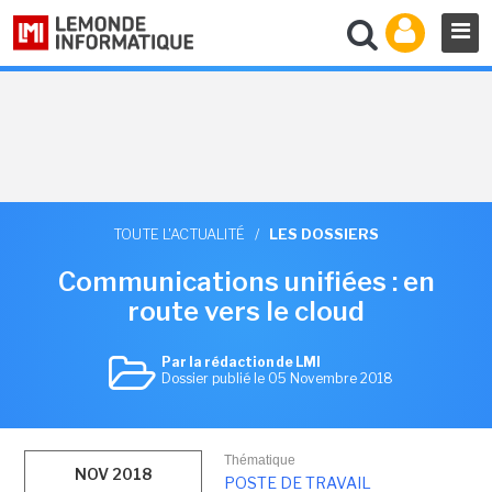
TOUTE L'ACTUALITÉ
/
LES DOSSIERS
Communications unifiées : en
route vers le cloud
Par la rédaction de LMI
Dossier publié le 05 Novembre 2018
Thématique
NOV 2018
POSTE DE TRAVAIL