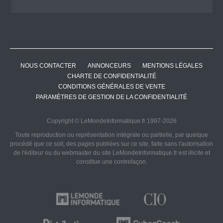
NOUS CONTACTER
ANNONCEURS
MENTIONS LÉGALES
CHARTE DE CONFIDENTIALITÉ
CONDITIONS GÉNÉRALES DE VENTE
PARAMÈTRES DE GESTION DE LA CONFIDENTIALITÉ
Copyright © LeMondeInformatique.fr 1997-2026
Toute reproduction ou représentation intégrale ou partielle, par quelque
procédé que ce soit, des pages publiées sur ce site, faite sans l'autorisation
de l'éditeur ou du webmaster du site LeMondeInformatique.fr est illicite et
constitue une contrefaçon.