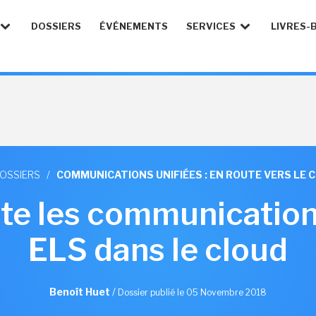
DOSSIERS
ÉVÉNEMENTS
SERVICES
LIVRES-
DOSSIERS
/
COMMUNICATIONS UNIFIÉES : EN ROUTE VERS LE 
te les communication
ELS dans le cloud
Benoît Huet
/
Dossier publié le 05 Novembre 2018