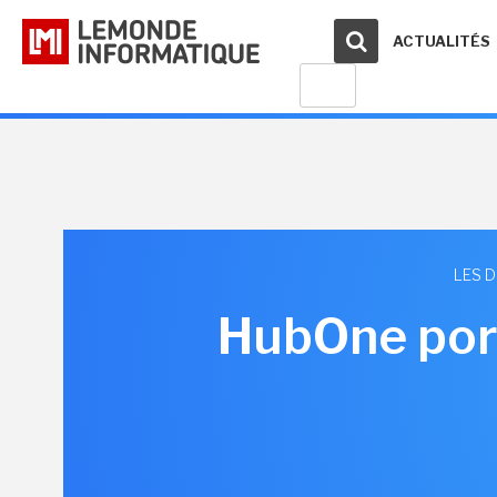
ACTUALITÉS
LES 
HubOne por