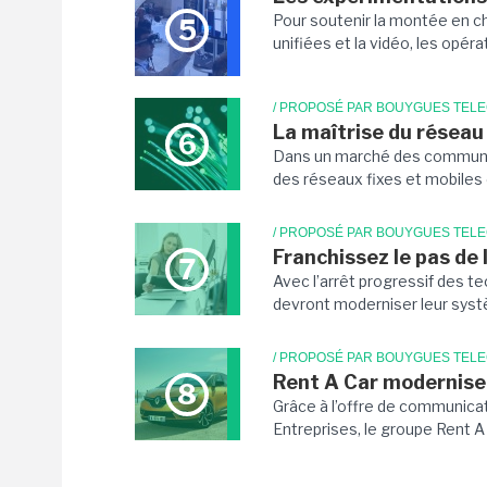
Pour soutenir la montée en c
5
unifiées et la vidéo, les opéra
/ PROPOSÉ PAR BOUYGUES TEL
La maîtrise du réseau 
6
Dans un marché des communica
des réseaux fixes et mobiles 
/ PROPOSÉ PAR BOUYGUES TEL
Franchissez le pas de 
7
Avec l’arrêt progressif des te
devront moderniser leur systè
/ PROPOSÉ PAR BOUYGUES TEL
Rent A Car modernise
8
Grâce à l’offre de communica
Entreprises, le groupe Rent A C