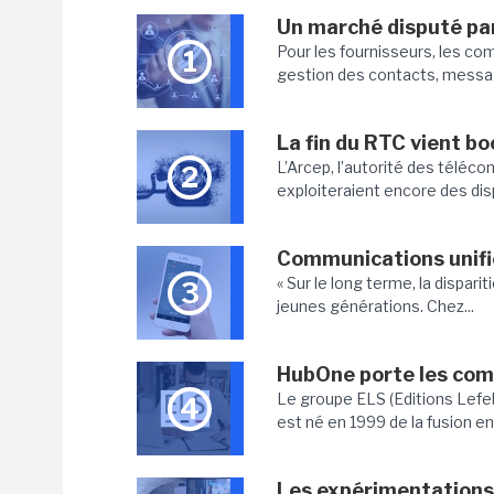
Un marché disputé par
Pour les fournisseurs, les co
1
gestion des contacts, message
La fin du RTC vient b
L’Arcep, l’autorité des télécom
2
exploiteraient encore des disp
Communications unifié
« Sur le long terme, la dispar
3
jeunes générations. Chez...
HubOne porte les com
Le groupe ELS (Editions Lefebvr
4
est né en 1999 de la fusion ent
Les expérimentations