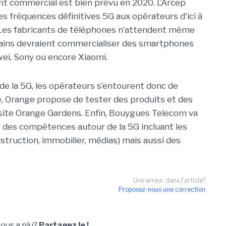
ent commercial est bien prévu en 2020. L’Arcep
des fréquences définitives 5G aux opérateurs d'ici à
0. Les fabricants de téléphones n’attendent même
rtains devraient commercialiser des smartphones
ei, Sony ou encore Xiaomi.
e la 5G, les opérateurs s’entourent donc de
 Orange propose de tester des produits et des
 site Orange Gardens. Enfin, Bouygues Telecom va
r des compétences autour de la 5G incluant les
truction, immobilier, médias) mais aussi des
Une erreur dans l'article?
Proposez-nous une correction
vous a plu?
Partagez le !