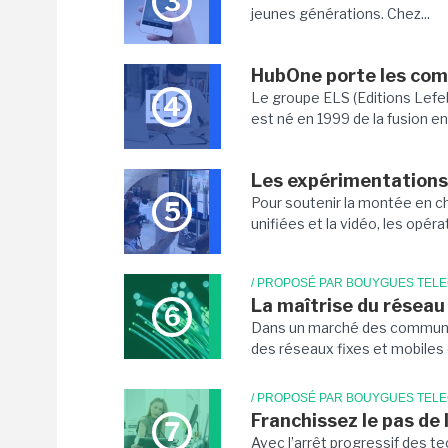
3
jeunes générations. Chez...
HubOne porte les com
Le groupe ELS (Editions Lefebvr
4
est né en 1999 de la fusion ent
Les expérimentations
Pour soutenir la montée en c
5
unifiées et la vidéo, les opéra
/ PROPOSÉ PAR BOUYGUES TEL
La maîtrise du réseau 
6
Dans un marché des communica
des réseaux fixes et mobiles 
/ PROPOSÉ PAR BOUYGUES TEL
Franchissez le pas de 
7
Avec l’arrêt progressif des te