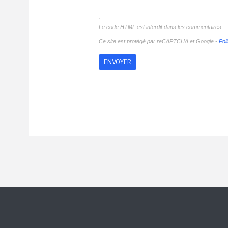
Le code HTML est interdit dans les commentaires
Ce site est protégé par reCAPTCHA et Google -
Poli