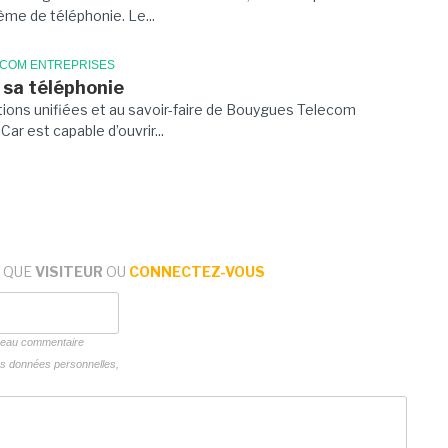
me de téléphonie. Le...
ECOM ENTREPRISES
 sa téléphonie
tions unifiées et au savoir-faire de Bouygues Telecom
ar est capable d’ouvrir...
 QUE
VISITEUR
OU
CONNECTEZ-VOUS
uveau commentaire
vos données personnelles,