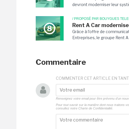
devront moderniser leur systè
/ PROPOSÉ PAR BOUYGUES TEL
Rent A Car modernise
8
Grâce à l’offre de communica
Entreprises, le groupe Rent A C
Commentaire
COMMENTER CET ARTICLE EN TANT
Renseignez votre email pour être prévenu d'un no
Pour tout savoir sur la manière dont nous traitons 
consultez notre
Charte de Confidentialité.