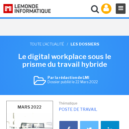
TOUTE L'ACTUALITÉ
/
LES DOSSIERS
Le digital workplace sous le
prisme du travail hybride
Par la rédaction de LMI
Dossier publié le 22 Mars 2022
Thématique
MARS 2022
POSTE DE TRAVAIL