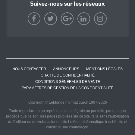
Suivez-nous sur les réseaux
NOUS CONTACTER
ANNONCEURS
MENTIONS LÉGALES
CHARTE DE CONFIDENTIALITÉ
CONDITIONS GÉNÉRALES DE VENTE
PARAMÈTRES DE GESTION DE LA CONFIDENTIALITÉ
Copyright © LeMondeInformatique.fr 1997-2026
Toute reproduction ou représentation intégrale ou partielle, par quelque
procédé que ce soit, des pages publiées sur ce site, faite sans l'autorisation
de l'éditeur ou du webmaster du site LeMondeInformatique.fr est illicite et
constitue une contrefaçon.