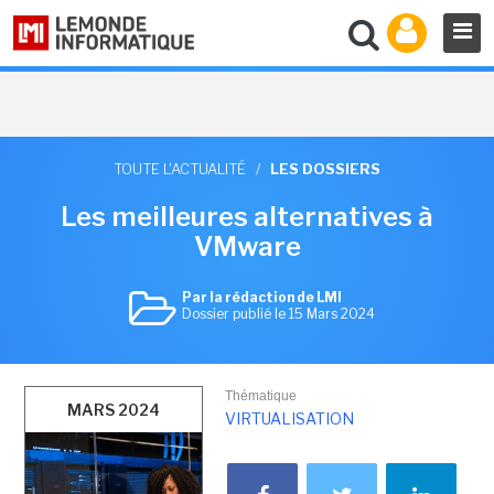
TOUTE L'ACTUALITÉ
/
LES DOSSIERS
Les meilleures alternatives à
VMware
Par la rédaction de LMI
Dossier publié le 15 Mars 2024
Thématique
MARS 2024
VIRTUALISATION