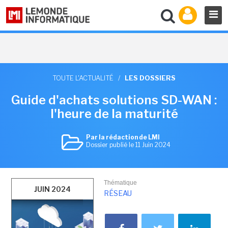
TOUTE L'ACTUALITÉ
/
LES DOSSIERS
Guide d'achats solutions SD-WAN :
l'heure de la maturité
Par la rédaction de LMI
Dossier publié le 11 Juin 2024
Thématique
JUIN 2024
RÉSEAU