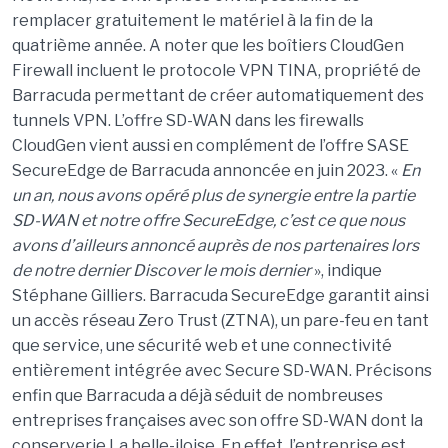
remplacer gratuitement le matériel à la fin de la
quatrième année. A noter que les boîtiers CloudGen
Firewall incluent le protocole VPN TINA, propriété de
Barracuda permettant de créer automatiquement des
tunnels VPN. L’offre SD-WAN dans les firewalls
CloudGen vient aussi en complément de l’offre SASE
SecureEdge de Barracuda annoncée en juin 2023. «
En
un an, nous avons opéré plus de synergie entre la partie
SD-WAN et notre offre SecureEdge, c’est ce que nous
avons d’ailleurs annoncé auprès de nos partenaires lors
de notre dernier Discover le mois dernier
», indique
Stéphane Gilliers. Barracuda SecureEdge garantit ainsi
un accès réseau Zero Trust (ZTNA), un pare-feu en tant
que service, une sécurité web et une connectivité
entièrement intégrée avec Secure SD-WAN. Précisons
enfin que Barracuda a déjà séduit de nombreuses
entreprises françaises avec son offre SD-WAN dont la
conserverie La belle-iloise. En effet, l’entreprise est