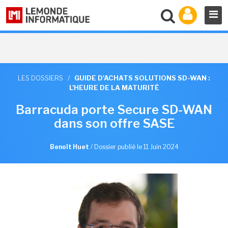
LES DOSSIERS
/
GUIDE D'ACHATS SOLUTIONS SD-WAN :
L'HEURE DE LA MATURITÉ
Barracuda porte Secure SD-WAN
dans son offre SASE
Benoît Huet
/
Dossier publié le 11 Juin 2024