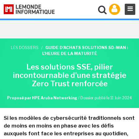
LES DOSSIERS
/
GUIDE D'ACHATS SOLUTIONS SD-WAN :
L'HEURE DE LA MATURITÉ
Les solutions SSE, pilier
incontournable d'une stratégie
Zero Trust renforcée
Proposé par HPE Aruba Networking
/
Dossier publié le 11 Juin 2024
Si les modèles de cybersécurité traditionnels sont
de moins en moins en phase avec les défis
auxquels font face les entreprises au quotidien,