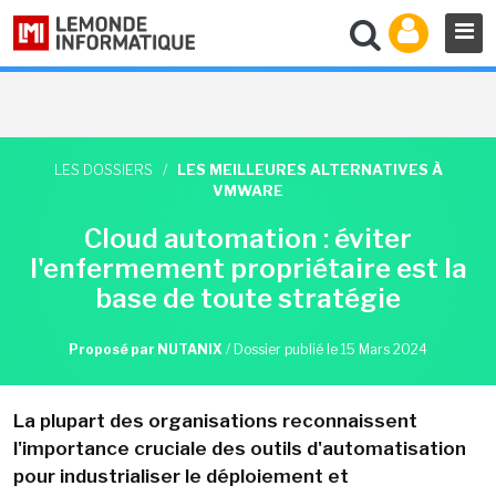
LES DOSSIERS
/
LES MEILLEURES ALTERNATIVES À
VMWARE
Cloud automation : éviter
l'enfermement propriétaire est la
base de toute stratégie
Proposé par NUTANIX
/
Dossier publié le 15 Mars 2024
La plupart des organisations reconnaissent
l'importance cruciale des outils d'automatisation
pour industrialiser le déploiement et