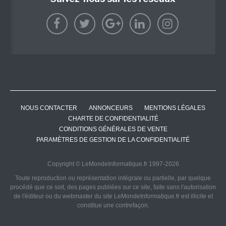
NOUS CONTACTER
ANNONCEURS
MENTIONS LÉGALES
CHARTE DE CONFIDENTIALITÉ
CONDITIONS GÉNÉRALES DE VENTE
PARAMÈTRES DE GESTION DE LA CONFIDENTIALITÉ
Copyright © LeMondeInformatique.fr 1997-2026
Toute reproduction ou représentation intégrale ou partielle, par quelque
procédé que ce soit, des pages publiées sur ce site, faite sans l'autorisation
de l'éditeur ou du webmaster du site LeMondeInformatique.fr est illicite et
constitue une contrefaçon.