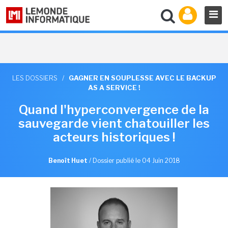
LES DOSSIERS
/
GAGNER EN SOUPLESSE AVEC LE BACKUP
AS A SERVICE !
Quand l'hyperconvergence de la
sauvegarde vient chatouiller les
acteurs historiques !
Benoît Huet
/
Dossier publié le 04 Juin 2018