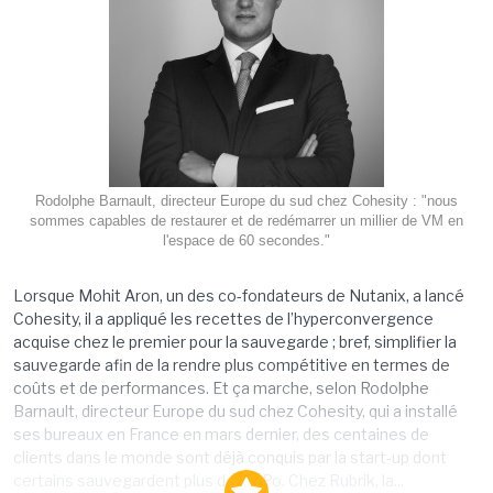
Rodolphe Barnault, directeur Europe du sud chez Cohesity : "nous
sommes capables de restaurer et de redémarrer un millier de VM en
l'espace de 60 secondes."
Lorsque Mohit Aron, un des co-fondateurs de Nutanix, a lancé
Cohesity, il a appliqué les recettes de l’hyperconvergence
acquise chez le premier pour la sauvegarde ; bref, simplifier la
sauvegarde afin de la rendre plus compétitive en termes de
coûts et de performances. Et ça marche, selon Rodolphe
Barnault, directeur Europe du sud chez Cohesity, qui a installé
ses bureaux en France en mars dernier, des centaines de
clients dans le monde sont déjà conquis par la start-up dont
certains sauvegardent plus de 20 Po. Chez Rubrik, la...