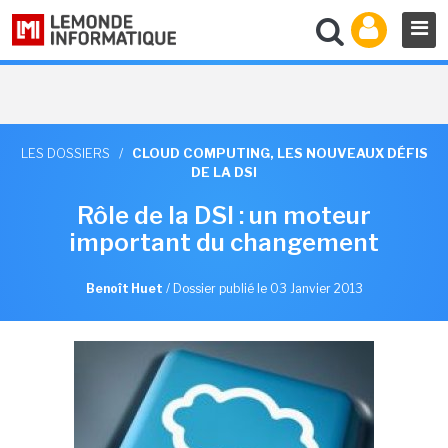
LES DOSSIERS
/
CLOUD COMPUTING, LES NOUVEAUX DÉFIS
DE LA DSI
Rôle de la DSI : un moteur
important du changement
Benoît Huet
/
Dossier publié le 03 Janvier 2013