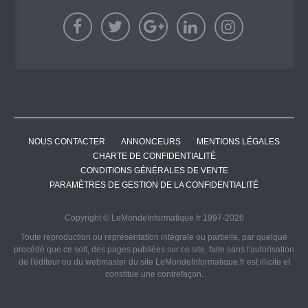
NOUS CONTACTER
ANNONCEURS
MENTIONS LÉGALES
CHARTE DE CONFIDENTIALITÉ
CONDITIONS GÉNÉRALES DE VENTE
PARAMÈTRES DE GESTION DE LA CONFIDENTIALITÉ
Copyright © LeMondeInformatique.fr 1997-2026
Toute reproduction ou représentation intégrale ou partielle, par quelque
procédé que ce soit, des pages publiées sur ce site, faite sans l'autorisation
de l'éditeur ou du webmaster du site LeMondeInformatique.fr est illicite et
constitue une contrefaçon.