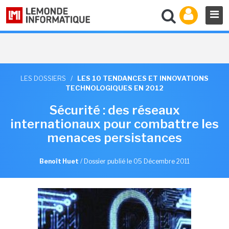
LES DOSSIERS
/
LES 10 TENDANCES ET INNOVATIONS
TECHNOLOGIQUES EN 2012
Sécurité : des réseaux
internationaux pour combattre les
menaces persistances
Benoît Huet
/
Dossier publié le 05 Décembre 2011