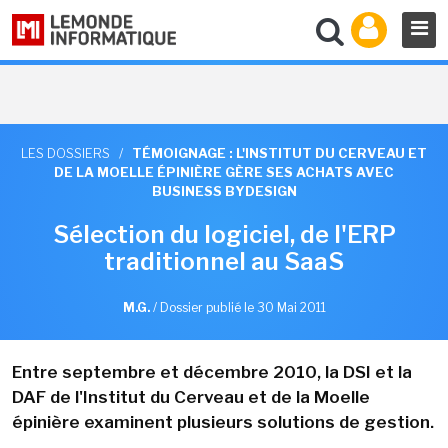
LES DOSSIERS
/
TÉMOIGNAGE : L'INSTITUT DU CERVEAU ET
DE LA MOELLE ÉPINIÈRE GÈRE SES ACHATS AVEC
BUSINESS BYDESIGN
Sélection du logiciel, de l'ERP
traditionnel au SaaS
M.G.
/
Dossier publié le 30 Mai 2011
Entre septembre et décembre 2010, la DSI et la
DAF de l'Institut du Cerveau et de la Moelle
épinière examinent plusieurs solutions de gestion.