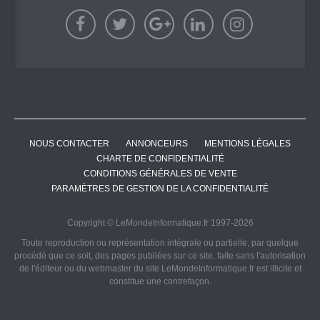
NOUS CONTACTER
ANNONCEURS
MENTIONS LÉGALES
CHARTE DE CONFIDENTIALITÉ
CONDITIONS GÉNÉRALES DE VENTE
PARAMÈTRES DE GESTION DE LA CONFIDENTIALITÉ
Copyright © LeMondeInformatique.fr 1997-2026
Toute reproduction ou représentation intégrale ou partielle, par quelque
procédé que ce soit, des pages publiées sur ce site, faite sans l'autorisation
de l'éditeur ou du webmaster du site LeMondeInformatique.fr est illicite et
constitue une contrefaçon.