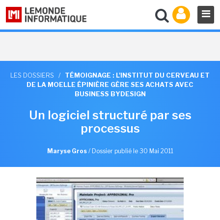
LES DOSSIERS
/
TÉMOIGNAGE : L'INSTITUT DU CERVEAU ET
DE LA MOELLE ÉPINIÈRE GÈRE SES ACHATS AVEC
BUSINESS BYDESIGN
Un logiciel structuré par ses
processus
Maryse Gros
/
Dossier publié le 30 Mai 2011