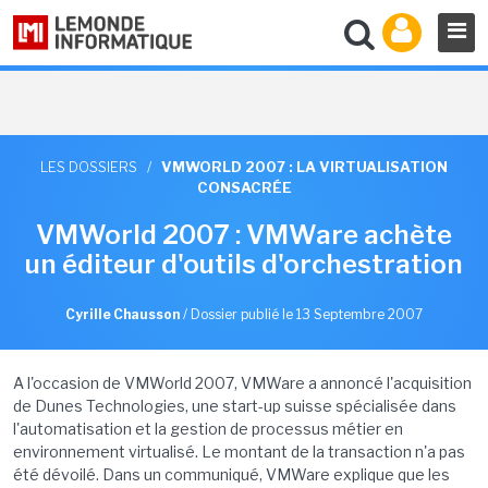
LES DOSSIERS
/
VMWORLD 2007 : LA VIRTUALISATION
CONSACRÉE
VMWorld 2007 : VMWare achète
un éditeur d'outils d'orchestration
Cyrille Chausson
/
Dossier publié le 13 Septembre 2007
A l'occasion de VMWorld 2007, VMWare a annoncé l'acquisition
de Dunes Technologies, une start-up suisse spécialisée dans
l'automatisation et la gestion de processus métier en
environnement virtualisé. Le montant de la transaction n'a pas
été dévoilé. Dans un communiqué, VMWare explique que les