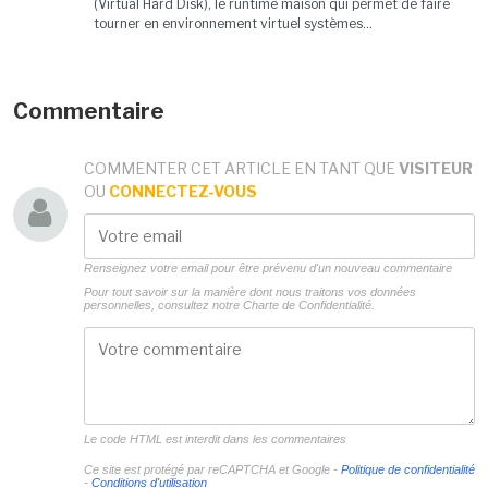
(Virtual Hard Disk), le runtime maison qui permet de faire
tourner en environnement virtuel systèmes...
Commentaire
COMMENTER CET ARTICLE EN TANT QUE
VISITEUR
OU
CONNECTEZ-VOUS
Renseignez votre email pour être prévenu d'un nouveau commentaire
Pour tout savoir sur la manière dont nous traitons vos données
personnelles, consultez notre
Charte de Confidentialité.
Le code HTML est interdit dans les commentaires
Ce site est protégé par reCAPTCHA et Google -
Politique de confidentialité
-
Conditions d'utilisation