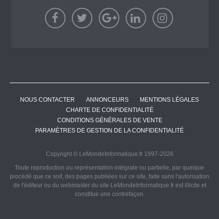
NOUS CONTACTER
ANNONCEURS
MENTIONS LÉGALES
CHARTE DE CONFIDENTIALITÉ
CONDITIONS GÉNÉRALES DE VENTE
PARAMÈTRES DE GESTION DE LA CONFIDENTIALITÉ
Copyright © LeMondeInformatique.fr 1997-2026
Toute reproduction ou représentation intégrale ou partielle, par quelque
procédé que ce soit, des pages publiées sur ce site, faite sans l'autorisation
de l'éditeur ou du webmaster du site LeMondeInformatique.fr est illicite et
constitue une contrefaçon.